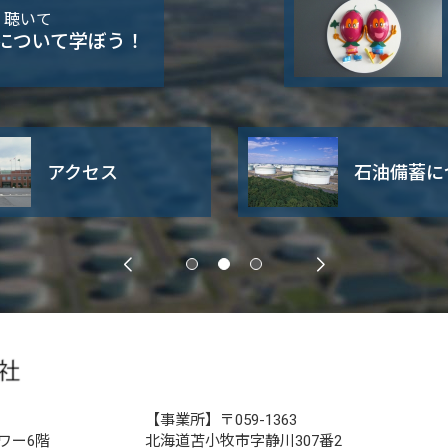
・聴いて
について学ぼう！
アクセス
石油備蓄に
【事業所】〒059-1363
ワー6階
北海道苫小牧市字静川307番2