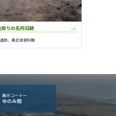
地周りの名所旧跡
遺跡、勇武津資料館
展示コーナー
ゆのみ館