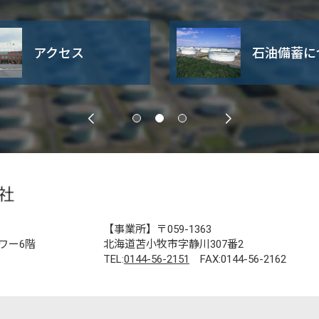
アクセス
石油備蓄に
【事業所】〒059-1363
ワー6階
北海道苫小牧市字静川307番2
TEL:
0144-56-2151
FAX:0144-56-2162