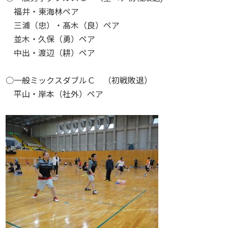
福井・東海林ペア
三浦（忠）・髙木（良）ペア
並木・久保（勇）ペア
中出・渡辺（耕）ペア
○一般ミックスダブルＣ （初戦敗退）
平山・岸本（社外）ペア