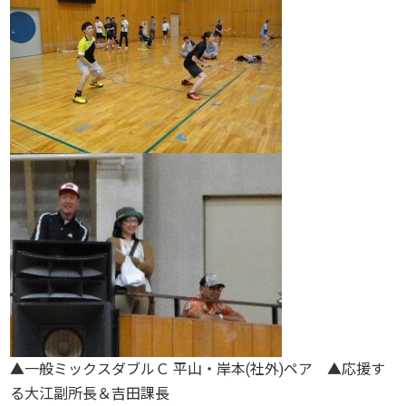
▲一般ミックスダブルＣ 平山・岸本(社外)ペア ▲応援す
る大江副所長＆吉田課長