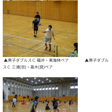
▲男子ダブルスＣ 福井・東海林ペア ▲男子ダブル
スＣ 三浦(忠)・髙木(良)ペア