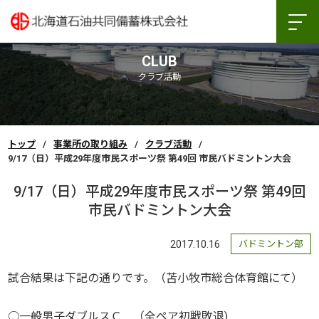
CLUB
クラブ活動
トップ
事業所の取り組み
クラブ活動
9/17（日）平成29年度市民スポーツ祭 第49回 市民バドミントン大会
9/17（日）平成29年度市民スポーツ祭 第49回
市民バドミントン大会
2017.10.16
バドミントン部
試合結果は下記の通りです。（苫小牧市総合体育館にて）
○一般男子ダブルスＣ （全ペア初戦敗退)