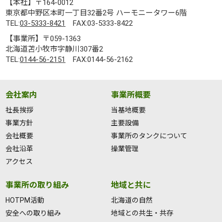
【本社】〒164-0012
東京都中野区本町一丁目32番2号 ハーモニータワー6階
TEL:
03-5333-8421
FAX:03-5333-8422
【事業所】〒059-1363
北海道苫小牧市字静川307番2
TEL:
0144-56-2151
FAX:0144-56-2162
会社案内
事業所概要
社長挨拶
当基地概要
事業方針
主要設備
会社概要
事業所のタンクについて
会社沿革
操業管理
アクセス
事業所の取り組み
地域と共に
HOTPM活動
北海道の自然
安全への取り組み
地域との共生・共存