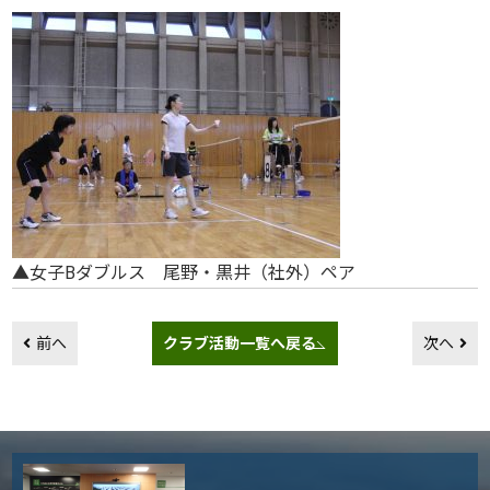
▲女子Bダブルス 尾野・黒井（社外）ペア
前へ
クラブ活動一覧へ戻る
次へ