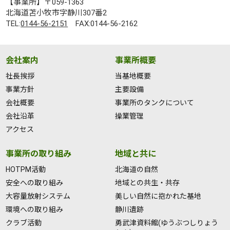
【事業所】〒059-1363
北海道苫小牧市字静川307番2
TEL:
0144-56-2151
FAX:0144-56-2162
会社案内
事業所概要
社長挨拶
当基地概要
事業方針
主要設備
会社概要
事業所のタンクについて
会社沿革
操業管理
アクセス
事業所の取り組み
地域と共に
HOTPM活動
北海道の自然
安全への取り組み
地域との共生・共存
大容量放射システム
美しい自然に抱かれた基地
環境への取り組み
静川遺跡
クラブ活動
勇武津資料館(ゆうぶつしりょう