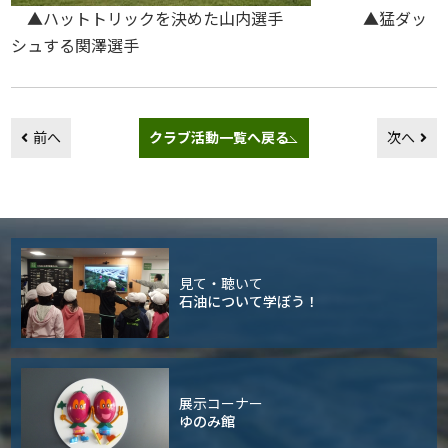
▲ハットトリックを決めた山内選手 ▲猛ダッ
シュする関澤選手
前へ
クラブ活動一覧へ戻る
次へ
見て・聴いて
石油について学ぼう！
展示コーナー
ゆのみ館