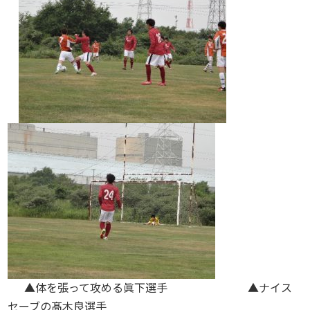
▲体を張って攻める眞下選手 ▲ナイス
セーブの髙木良選手