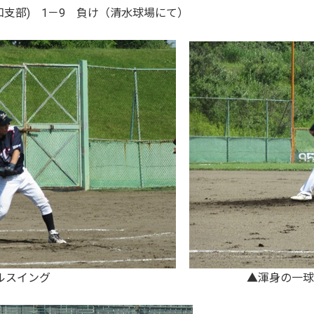
知支部) 1－9 負け（清水球場にて）
ルスイング ▲渾身の一球を投げ