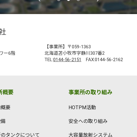
【事業所】〒059-1363
ワー6階
北海道苫小牧市字静川307番2
TEL:
0144-56-2151
FAX:0144-56-2162
所概要
事業所の取り組み
地概要
HOTPM活動
設備
安全への取り組み
所のタンクについて
大容量放射システム