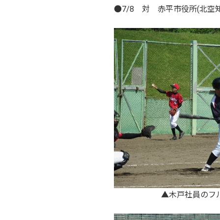
●7/8 対 赤平市役所(北空
▲木戸社員のフ