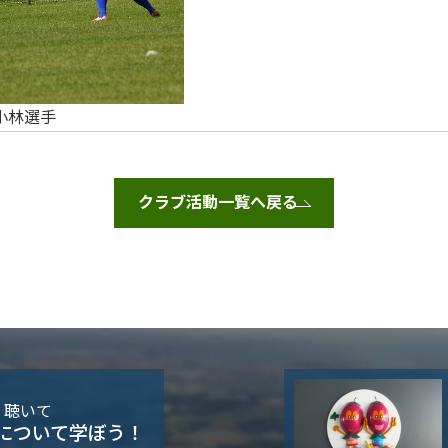
小林選手
クラブ活動一覧へ戻る
・聴いて
について学ぼう！