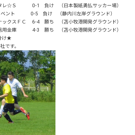
ハナタレ☆Ｓ 0-1 負け （日本製紙勇払サッカー場）
Ｃリベント 0-5 負け （静内川左岸グラウンド）
イナックスＦＣ 6-4 勝ち （苫小牧港開発グラウンド）
日高信用金庫 4-3 勝ち （苫小牧港開発グラウンド）
分け★
社です。