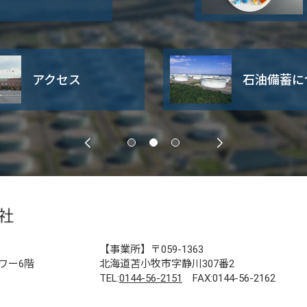
アクセス
石油備蓄に
【事業所】〒059-1363
ワー6階
北海道苫小牧市字静川307番2
TEL:
0144-56-2151
FAX:0144-56-2162