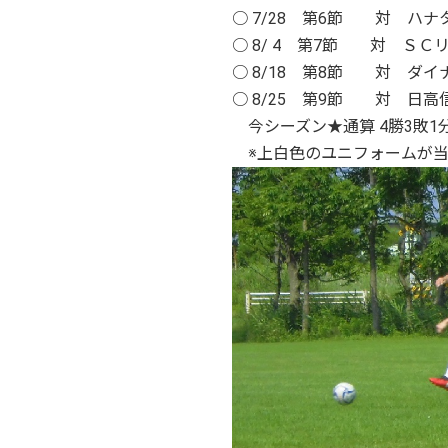
○ 7/28 第6節 対 
○ 8/ 4 第7節 対 Ｓ
○ 8/18 第8節 対 ダ
○ 8/25 第9節 対 
今シーズン★通算 4勝3敗1
※上白色のユニフォームが当