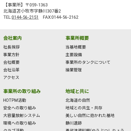
【事業所】〒059-1363
北海道苫小牧市字静川307番2
TEL:
0144-56-2151
FAX:0144-56-2162
会社案内
事業所概要
社長挨拶
当基地概要
事業方針
主要設備
会社概要
事業所のタンクについて
会社沿革
操業管理
アクセス
事業所の取り組み
地域と共に
HOTPM活動
北海道の自然
安全への取り組み
地域との共生・共存
大容量放射システム
美しい自然に抱かれた基地
環境への取り組み
静川遺跡
クラブ活動
勇武津資料館(ゆうぶつしりょう