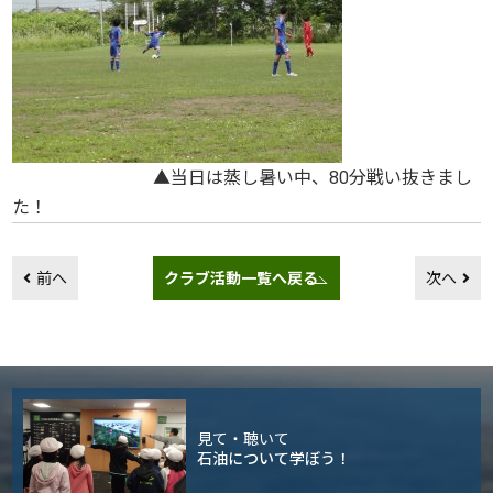
▲当日は蒸し暑い中、80分戦い抜きまし
た！
前へ
クラブ活動一覧へ戻る
次へ
見て・聴いて
石油について学ぼう！