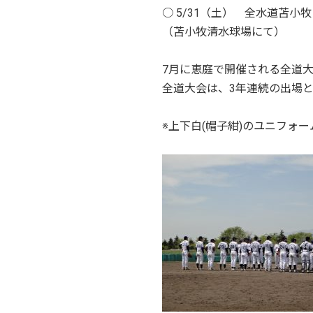
○ 5/31（土） 全水道苫小牧
（苫小牧清水球場にて）
7月に恵庭で開催される全道
全道大会は、3年連続の出場
※上下白(帽子紺)のユニフォ