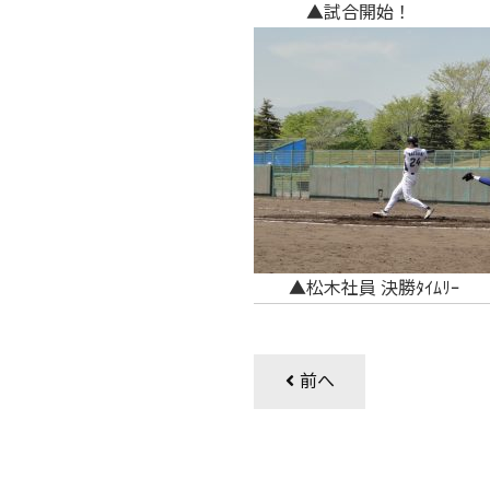
▲試合開始！ 
▲松木社員 決勝ﾀｲﾑﾘｰ
前へ