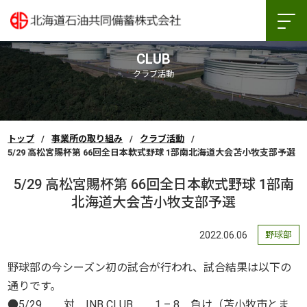
CLUB
クラブ活動
トップ
事業所の取り組み
クラブ活動
5/29 高松宮賜杯第 66回全日本軟式野球 1部南北海道大会苫小牧支部予選
5/29 高松宮賜杯第 66回全日本軟式野球 1部南
北海道大会苫小牧支部予選
2022.06.06
野球部
野球部の今シーズン初の試合が行われ、試合結果は以下の
通りです。
●5/29 対 INB CLUB 1 – 8 負け（苫小牧市とま