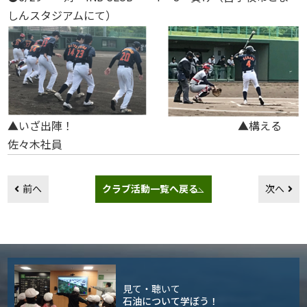
しんスタジアムにて）
▲いざ出陣！ ▲構える
佐々木社員
前へ
クラブ活動一覧へ戻る
次へ
見て・聴いて
石油について学ぼう！