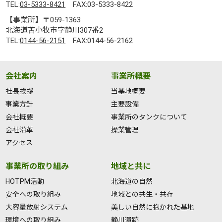
TEL:
03-5333-8421
FAX:03-5333-8422
【事業所】〒059-1363
北海道苫小牧市字静川307番2
TEL:
0144-56-2151
FAX:0144-56-2162
会社案内
事業所概要
社長挨拶
当基地概要
事業方針
主要設備
会社概要
事業所のタンクについて
会社沿革
操業管理
アクセス
事業所の取り組み
地域と共に
HOTPM活動
北海道の自然
安全への取り組み
地域との共生・共存
大容量放射システム
美しい自然に抱かれた基地
環境への取り組み
静川遺跡