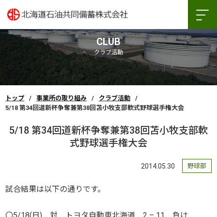
CLUB
クラブ活動
トップ
事業所の取り組み
クラブ活動
5/18 第34回道新杯争奪兼第38回苫小牧支部軟式野球選手権大会
5/18 第34回道新杯争奪兼第38回苫小牧支部軟
式野球選手権大会
2014.05.30
野球部
試合結果は以下の通りです。
〇5/18(日) 対 トヨタ自動車北海道 2 – 11 負け