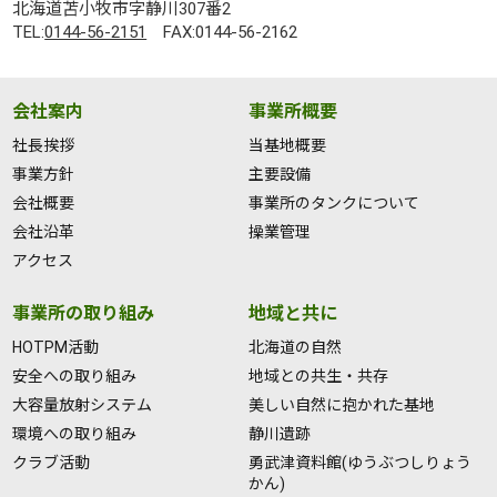
北海道苫小牧市字静川307番2
TEL:
0144-56-2151
FAX:0144-56-2162
会社案内
事業所概要
社長挨拶
当基地概要
事業方針
主要設備
会社概要
事業所のタンクについて
会社沿革
操業管理
アクセス
事業所の取り組み
地域と共に
HOTPM活動
北海道の自然
安全への取り組み
地域との共生・共存
大容量放射システム
美しい自然に抱かれた基地
環境への取り組み
静川遺跡
クラブ活動
勇武津資料館(ゆうぶつしりょう
かん)