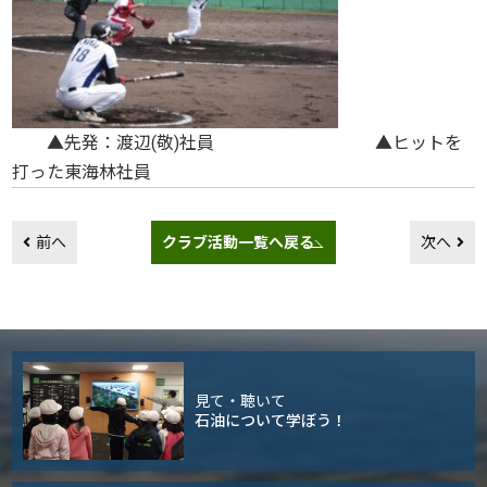
▲先発：渡辺(敬)社員 ▲ヒットを
打った東海林社員
前へ
クラブ活動一覧へ戻る
次へ
見て・聴いて
石油について学ぼう！