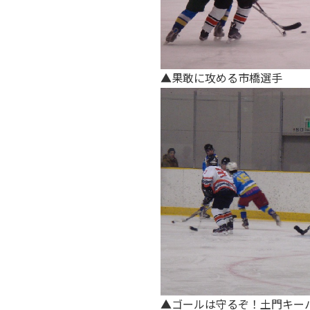
▲果敢に攻める市橋選手
▲ゴールは守るぞ！土門キー