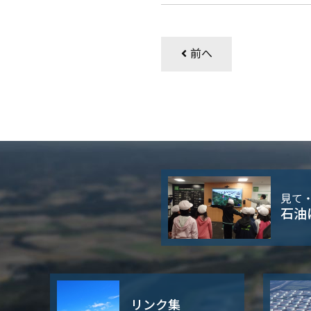
前へ
見て
石油
いて
リンク集