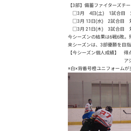
【3部】備蓄ファイターズチー
□3月 4日(土) 1試合
□3月 13日(水) 2試
□3月 21日(木) 3試合目
今シーズンの結果は6戦6敗
来シーズンは、3部優勝を目
【今シーズン個人成績】 得
アシスト王：久
※白×背番号橙ユニフォームが