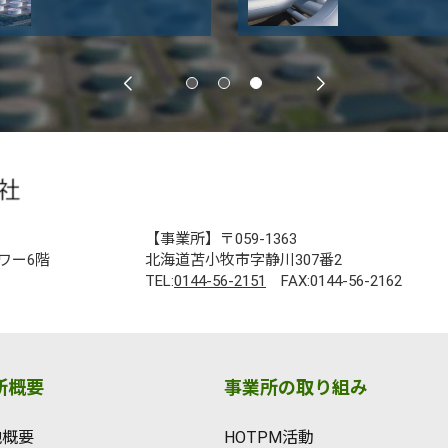
【事業所】〒059-1363
ワー6階
北海道苫小牧市字静川307番2
TEL:
0144-56-2151
FAX:0144-56-2162
所概要
事業所の取り組み
地概要
HOTPM活動