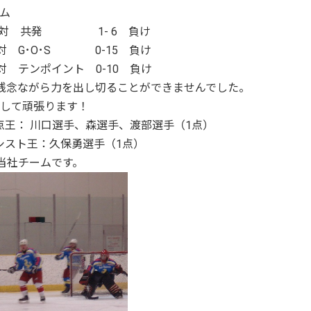
ム
目 対 共発 1- 6 負け
合目 対 G･O･S 0-15 負け
 対 テンポイント 0-10 負け
。残念ながら力を出し切ることができませんでした。
指して頑張ります！
点王： 川口選手、森選手、渡部選手（1点）
保勇選手（1点）
当社チームです。