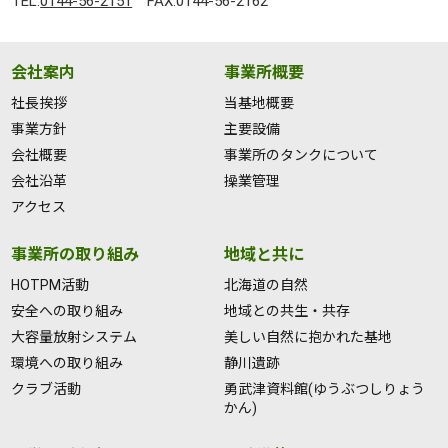
TEL:
0144-56-2151
FAX:0144-56-2162
会社案内
事業所概要
社長挨拶
当基地概要
事業方針
主要設備
会社概要
事業所のタンクについて
会社沿革
操業管理
アクセス
事業所の取り組み
地域と共に
HOTPM活動
北海道の自然
安全への取り組み
地域との共生・共存
大容量放射システム
美しい自然に抱かれた基地
環境への取り組み
静川遺跡
クラブ活動
勇武津資料館(ゆうぶつしりょう
かん)