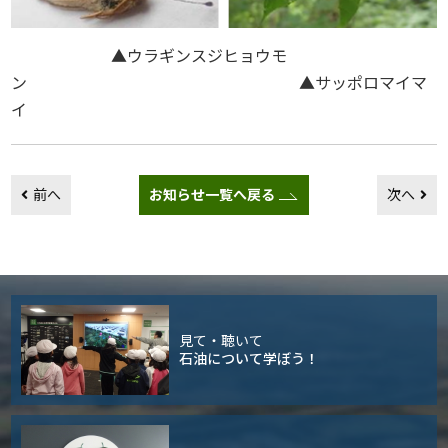
▲ウラギンスジヒョウモ
ン ▲サッポロマイマ
イ
前へ
お知らせ一覧へ戻る
次へ
見て・聴いて
石油について学ぼう！