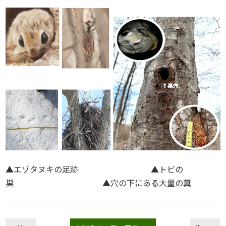
▲エゾタヌキの足跡 ▲トビの
巣 ▲穴の下にある大量の糞