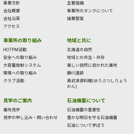
事業方針
主要設備
会社概要
事業所のタンクについて
会社沿革
操業管理
アクセス
事業所の取り組み
地域と共に
HOTPM活動
北海道の自然
安全への取り組み
地域との共生・共存
大容量放射システム
美しい自然に抱かれた基地
環境への取り組み
静川遺跡
クラブ活動
勇武津資料館(ゆうぶつしりょう
かん)
見学のご案内
石油備蓄について
基地見学
石油備蓄の重要性
見学の申し込み・問い合わせ
豊かな明日を守る石油備蓄
石油について学ぼう