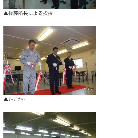
▲後藤所長による挨拶
▲ﾃｰﾌﾟｶｯﾄ