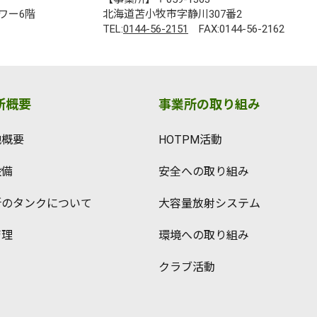
ワー6階
北海道苫小牧市字静川307番2
TEL:
0144-56-2151
FAX:0144-56-2162
所概要
事業所の取り組み
地概要
HOTPM活動
設備
安全への取り組み
所のタンクについて
大容量放射システム
管理
環境への取り組み
クラブ活動