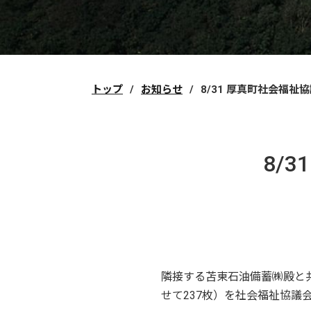
トップ
お知らせ
8/31 厚真町社会福祉
8/
隣接する苫東石油備蓄㈱殿と
せて237枚）を社会福祉協