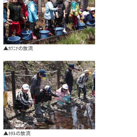
▲ｶﾜﾆﾅの放流
▲ﾎﾀﾙの放流