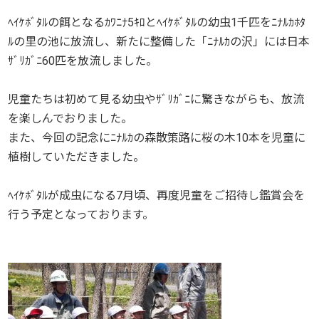
ﾍｲｹﾎﾞﾀﾙの餌となるｶﾜﾆﾅ5ｷﾛとﾍｲｹﾎﾞﾀﾙの幼虫1千匹をﾆﾅﾙｶﾎﾀ
ﾙの里の池に放流し、新たに整備した「ﾆﾅﾙｶの沢」には日本
ｻﾞﾘｶﾞﾆ60匹を放流しました。
児童たちは初めて見る幼虫やｻﾞﾘｶﾞﾆに驚きながらも、放流
を楽しんでおりました。
また、今回の記念にﾆﾅﾙｶの森散策路に桜の木10本を児童に
植樹していただきました。
ﾍｲｹﾎﾞﾀﾙが成虫になる7月頃、再度児童をご招待し鑑賞会を
行う予定となっております。