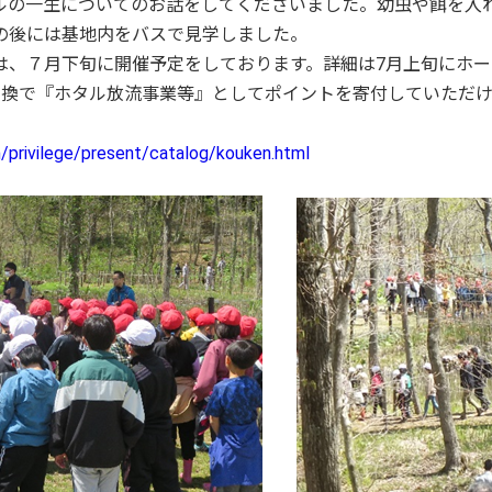
ルの一生についてのお話をしてくださいました。幼虫や餌を入
の後には基地内をバスで見学しました。
は、７月下旬に開催予定をしております。詳細は7月上旬にホー
交換で『ホタル放流事業等』としてポイントを寄付していただ
/privilege/present/catalog/kouken.html