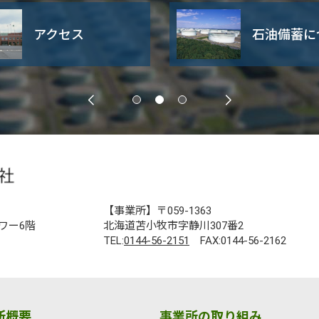
アクセス
石油備蓄に
【事業所】〒059-1363
ワー6階
北海道苫小牧市字静川307番2
TEL:
0144-56-2151
FAX:0144-56-2162
所概要
事業所の取り組み