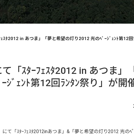
ｪｽﾀ2012 in あつま」「夢と希望の灯り2012 光のﾍﾟｰｼﾞｪﾝﾄ第
て「ｽﾀｰﾌｪｽﾀ2012 in あつ
ﾍﾟｰｼﾞｪﾝﾄ第12回ﾗﾝﾀﾝ祭り」
ｽﾀｰﾌｪｽﾀ2012inあつま」&「夢と希望の灯り2012 光のﾍﾟｰ