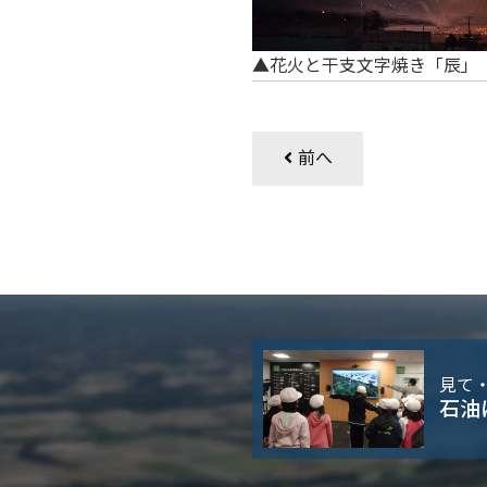
▲花火と干支文字焼き「辰」
前へ
見て
石油