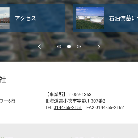
アクセス
石油備蓄に
【事業所】〒059-1363
ワー6階
北海道苫小牧市字静川307番2
TEL:
0144-56-2151
FAX:0144-56-2162