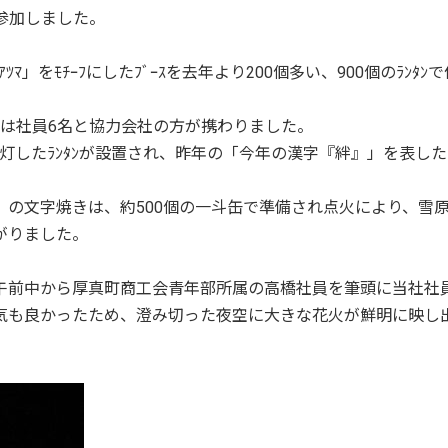
参加しました。
ｱﾂﾏ」をﾓﾁｰﾌにしたﾌﾞｰｽを去年より200個多い、900個のﾗﾝﾀ
置には社員6名と協力会社の方が携わりました。
を灯したﾗﾝﾀﾝが設置され、昨年の「今年の漢字『絆』」を表した
の文字焼きは、約500個の一斗缶で準備され点火により、雪原に
がりました。
午前中から厚真町商工会青年部所属の高橋社員を筆頭に当社社
気も良かったため、澄み切った夜空に大きな花火が鮮明に映し