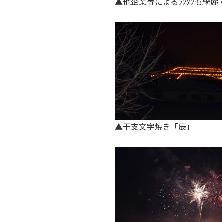
▲他企業等によるﾗﾝﾀﾝも綺麗
▲干支文字焼き「辰」