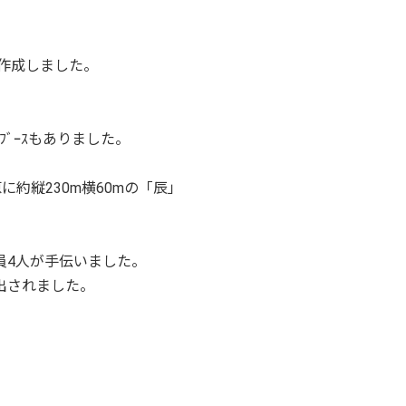
ﾝで作成しました。
ﾌﾞｰｽもありました。
約縦230m横60mの「辰」
員4人が手伝いました。
出されました。