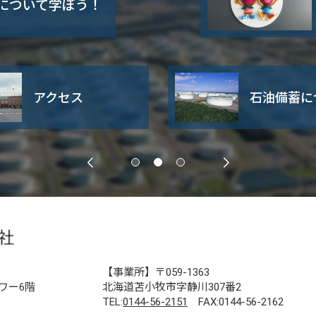
について学ぼう！
会社案内
事業所概要
【事業所】〒059-1363
ワー6階
北海道苫小牧市字静川307番2
TEL:
0144-56-2151
FAX:0144-56-2162