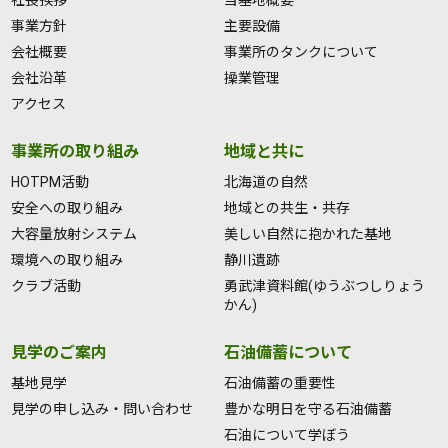
社長挨拶
当基地概要
事業方針
主要設備
会社概要
事業所のタンクについて
会社沿革
操業管理
アクセス
事業所の取り組み
地域と共に
HOTPM活動
北海道の自然
安全への取り組み
地域との共生・共存
大容量放射システム
美しい自然に抱かれた基地
環境への取り組み
静川遺跡
クラブ活動
勇武津資料館(ゆうぶつしりょう
かん)
見学のご案内
石油備蓄について
基地見学
石油備蓄の重要性
見学の申し込み・問い合わせ
豊かな明日を守る石油備蓄
石油について学ぼう