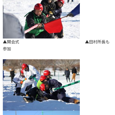
▲開会式 ▲田村所長も
参加