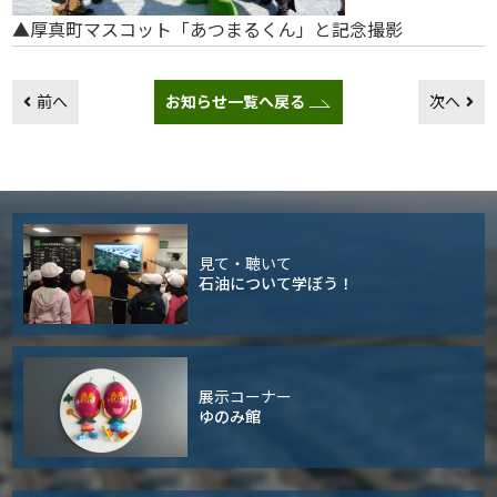
▲厚真町マスコット「あつまるくん」と記念撮影
前へ
お知らせ一覧へ戻る
次へ
見て・聴いて
石油について学ぼう！
展示コーナー
ゆのみ館