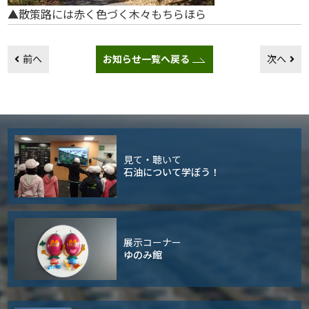
▲散策路には赤く色づく木々もちらほら
前へ
お知らせ一覧へ戻る
次へ
見て・聴いて
石油について学ぼう！
展示コーナー
ゆのみ館