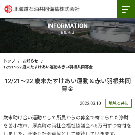
INFORMATION
お知らせ
トップ
お知らせ
12/21～22 歳末たすけあい運動＆赤い羽根共同募金
12/21～22 歳末たすけあい運動＆赤い羽根共同
募金
2022.03.10
地域と共に
歳末助け合い運動として所員からの募金で寄せられた浄財
を苫小牧市、厚真町の両社会福祉協議会へ5万円ずつ寄付を
しました。今後も社会貢献として継続していきます。