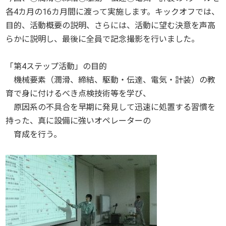
各4カ月の16カ月間に渡って実施します。キックオフでは、
目的、活動概要の説明、さらには、活動に望む決意を声高
らかに説明し、最後に全員で記念撮影を行いました。
「第4ステップ活動」の目的
機械要素（潤滑、締結、駆動・伝達、電気・計装）の教
育で身に付けるべき点検技術等を学び、
原因系の不具合を早期に発見して迅速に処置する習慣を
持った、真に設備に強いオペレーターの
育成を行う。