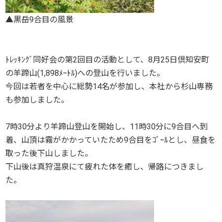
▲黒岳9合目の風景
ﾄﾚｯｷﾝｸﾞ同好会の第2回目の活動として、8月25日倶知安町
の羊蹄山(1,898ﾒｰﾄﾙ)への登山を行いました。
今回は若者を中心に総勢14名が参加し、本社から杉山専務
も参加しました。
7時30分より羊蹄山登山を開始し、11時30分に9合目へ到
着、山頂は霧がかかっていたため9合目をｺﾞｰﾙとし、昼食を
取った後下山しました。
下山後は真狩温泉にて疲れた体を癒し、帰路につきまし
た。