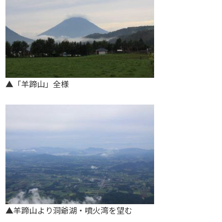
▲「羊蹄山」全様
▲羊蹄山より洞爺湖・噴火湾を望む