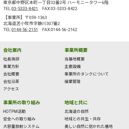
東京都中野区本町一丁目32番2号 ハーモニータワー6階
TEL:
03-5333-8421
FAX:03-5333-8422
【事業所】〒059-1363
北海道苫小牧市字静川307番2
TEL:
0144-56-2151
FAX:0144-56-2162
会社案内
事業所概要
社長挨拶
当基地概要
事業方針
主要設備
会社概要
事業所のタンクについて
会社沿革
操業管理
アクセス
事業所の取り組み
地域と共に
HOTPM活動
北海道の自然
安全への取り組み
地域との共生・共存
大容量放射システム
美しい自然に抱かれた基地