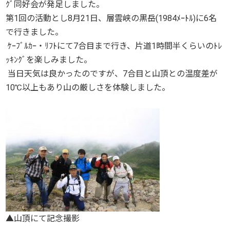
ｸﾞ同好会が発足しました。
第1回の活動とし8月21日、層雲峡の黒岳(1984ﾒｰﾄﾙ)に6名
で行きました。
ｹｰﾌﾞﾙｶｰ・ﾘﾌﾄにて7合目まで行き、片道1時間半くらいのﾄﾚ
ｯｷﾝｸﾞを楽しみました。
当日天気は良かったのですが、7合目と山頂との温度差が
10℃以上もあり山の厳しさを体験しました。
▲山頂にて記念撮影