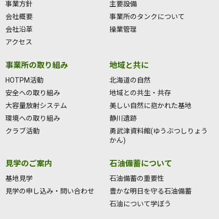
事業方針
主要設備
会社概要
事業所のタンクについて
会社沿革
操業管理
アクセス
事業所の取り組み
地域と共に
HOTPM活動
北海道の自然
安全への取り組み
地域との共生・共存
大容量放射システム
美しい自然に抱かれた基地
環境への取り組み
静川遺跡
クラブ活動
勇武津資料館(ゆうぶつしりょう
かん)
見学のご案内
石油備蓄について
基地見学
石油備蓄の重要性
見学の申し込み・問い合わせ
豊かな明日を守る石油備蓄
石油について学ぼう