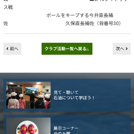
ス戦
ボールをキープする今井直長補
佐 久保直長補佐（背番号30）
前へ
クラブ活動一覧へ戻る
次へ
見て・聴いて
石油について学ぼう！
展示コーナー
ゆのみ館