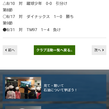
△8/10 対 蹴球少年 0-0 引分け
第8節
○8/17 対 ダイナックス 1－0 勝ち
第9節
●8/31 対 TM97 1－4 負け
前へ
クラブ活動一覧へ戻る
次へ
見て・聴いて
石油について学ぼう！