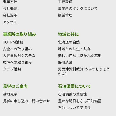
事業方針
主要設備
会社概要
事業所のタンクについて
会社沿革
操業管理
アクセス
事業所の取り組み
地域と共に
HOTPM活動
北海道の自然
安全への取り組み
地域との共生・共存
大容量放射システム
美しい自然に抱かれた基地
環境への取り組み
静川遺跡
クラブ活動
勇武津資料館(ゆうぶつしりょう
かん)
見学のご案内
石油備蓄について
基地見学
石油備蓄の重要性
見学の申し込み・問い合わせ
豊かな明日を守る石油備蓄
石油について学ぼう