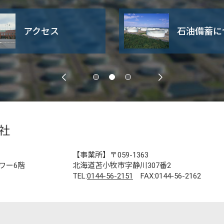
アクセス
石油備蓄に
【事業所】〒059-1363
ワー6階
北海道苫小牧市字静川307番2
TEL:
0144-56-2151
FAX:0144-56-2162