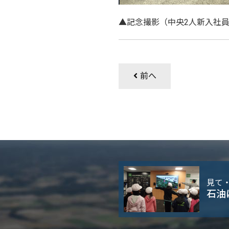
▲記念撮影（中央2人新入社
前へ
見て
石油