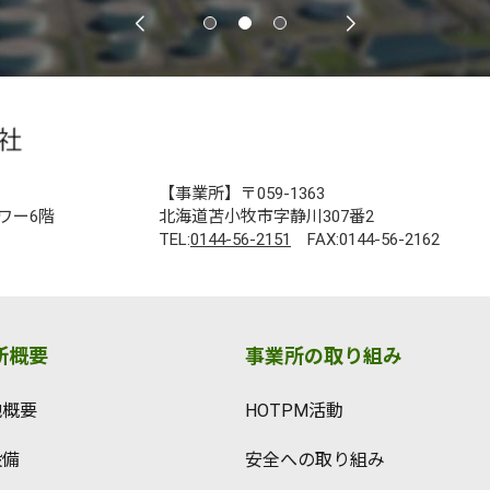
【事業所】〒059-1363
ワー6階
北海道苫小牧市字静川307番2
TEL:
0144-56-2151
FAX:0144-56-2162
所概要
事業所の取り組み
地概要
HOTPM活動
設備
安全への取り組み