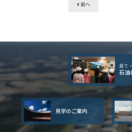
前へ
見て
石油
見学のご案内